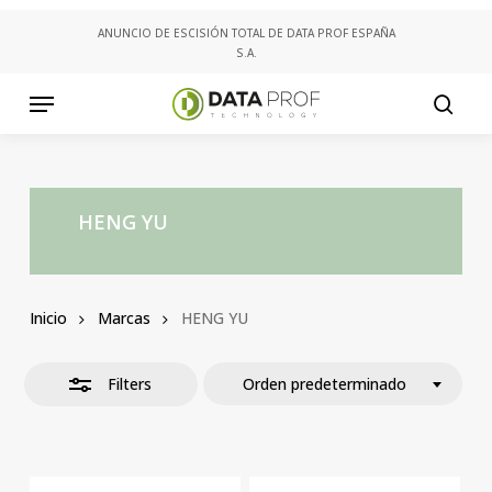
Skip
ANUNCIO DE ESCISIÓN TOTAL DE DATA PROF ESPAÑA
to
S.A.
Close
main
Filters
content
Menu
searc
HENG YU
Inicio
Marcas
HENG YU
Filters
Orden predeterminado