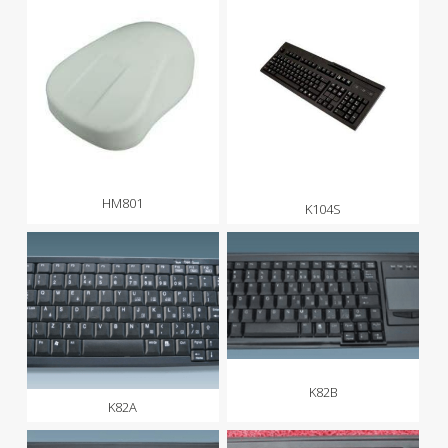
HM801
K104S
K82B
K82A