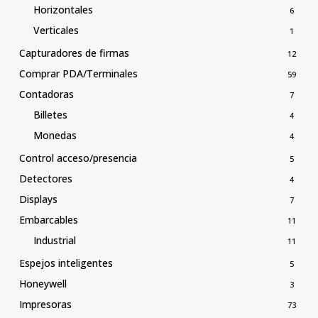
Horizontales
6
Verticales
1
Capturadores de firmas
12
Comprar PDA/Terminales
59
Contadoras
7
Billetes
4
Monedas
4
Control acceso/presencia
5
Detectores
4
Displays
7
Embarcables
11
Industrial
11
Espejos inteligentes
5
Honeywell
3
Impresoras
73