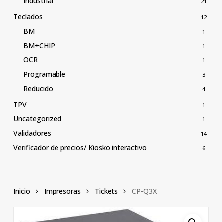
Industrial
21
Teclados
12
BM
1
BM+CHIP
1
OCR
1
Programable
3
Reducido
4
TPV
1
Uncategorized
1
Validadores
14
Verificador de precios/ Kiosko interactivo
6
Inicio
Impresoras
Tickets
CP-Q3X