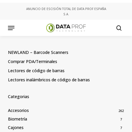
Skip
ANUNCIO DE ESCISIÓN TOTAL DE DATA PROF ESPAÑA
to
S.A.
main
content
Menu
searc
NEWLAND – Barcode Scanners
Comprar PDA/Terminales
Lectores de código de barras
Lectores inalámbricos de código de barras
Categorias
Accesorios
262
Biometría
7
Cajones
7