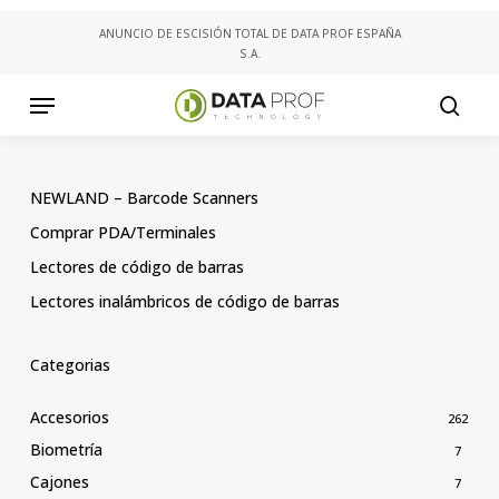
Skip
ANUNCIO DE ESCISIÓN TOTAL DE DATA PROF ESPAÑA
to
S.A.
main
content
Menu
searc
NEWLAND – Barcode Scanners
Comprar PDA/Terminales
Lectores de código de barras
Lectores inalámbricos de código de barras
Categorias
Accesorios
262
Biometría
7
Cajones
7