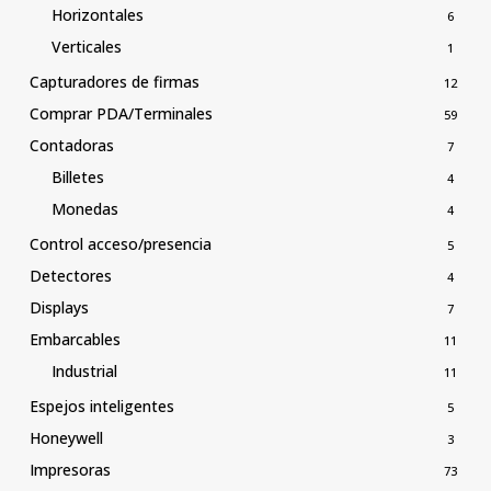
Horizontales
6
Verticales
1
Capturadores de firmas
12
Comprar PDA/Terminales
59
Contadoras
7
Billetes
4
Monedas
4
Control acceso/presencia
5
Detectores
4
Displays
7
Embarcables
11
Industrial
11
Espejos inteligentes
5
Honeywell
3
Impresoras
73