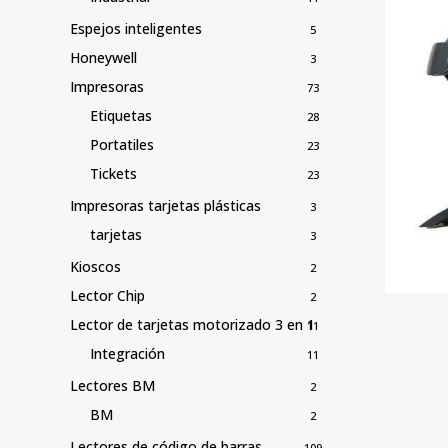
Espejos inteligentes
5
Honeywell
3
Impresoras
73
Etiquetas
28
Portatiles
23
Tickets
23
Impresoras tarjetas plásticas
3
tarjetas
3
Kioscos
2
Lector Chip
2
Lector de tarjetas motorizado 3 en 1
11
Integración
11
Lectores BM
2
BM
2
Lectores de código de barras
109