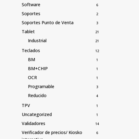
Software
6
Soportes
2
Soportes Punto de Venta
3
Tablet
21
Industrial
21
Teclados
12
BM
1
BM+CHIP
1
OCR
1
Programable
3
Reducido
4
TPV
1
Uncategorized
1
Validadores
14
Verificador de precios/ Kiosko
6