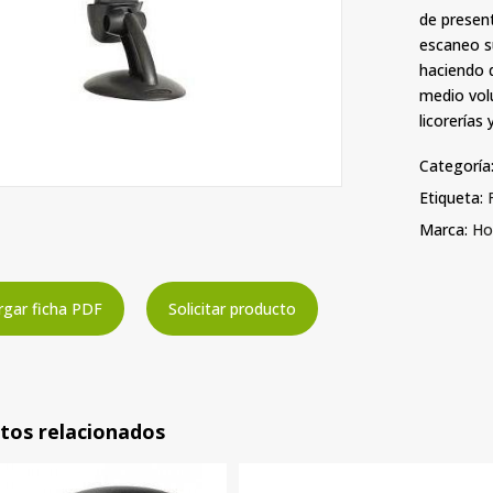
de presen
escaneo su
haciendo q
medio vol
licorerías
Categoría
Etiqueta:
Marca:
Ho
gar ficha PDF
Solicitar producto
tos relacionados