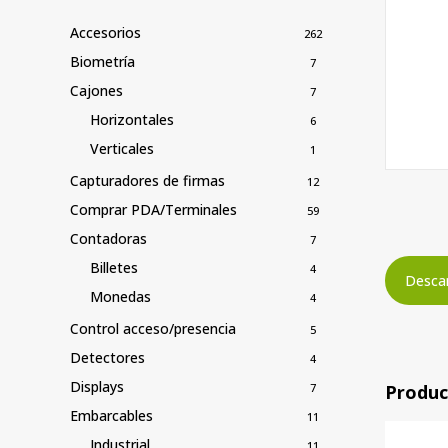
Accesorios
262
Biometría
7
Cajones
7
Horizontales
6
Verticales
1
Capturadores de firmas
12
Comprar PDA/Terminales
59
Contadoras
7
Billetes
4
Descar
Monedas
4
Control acceso/presencia
5
Detectores
4
Displays
7
Produc
Embarcables
11
Industrial
11