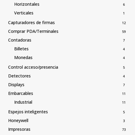
Horizontales
6
Verticales
1
Capturadores de firmas
12
Comprar PDA/Terminales
59
Contadoras
7
Billetes
4
Monedas
4
Control acceso/presencia
5
Detectores
4
Displays
7
Embarcables
11
Industrial
11
Espejos inteligentes
5
Honeywell
3
Impresoras
73