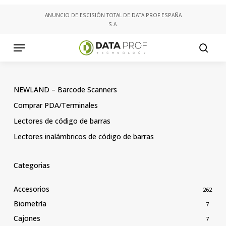
Skip
ANUNCIO DE ESCISIÓN TOTAL DE DATA PROF ESPAÑA
to
S.A.
main
content
Menu
searc
NEWLAND – Barcode Scanners
Comprar PDA/Terminales
Lectores de código de barras
Lectores inalámbricos de código de barras
Categorias
Accesorios
262
Biometría
7
Cajones
7