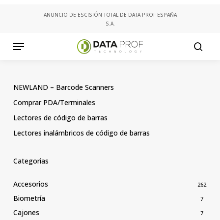
Skip
ANUNCIO DE ESCISIÓN TOTAL DE DATA PROF ESPAÑA
to
S.A.
main
content
Menu
searc
NEWLAND – Barcode Scanners
Comprar PDA/Terminales
Lectores de código de barras
Lectores inalámbricos de código de barras
Categorias
Accesorios
262
Biometría
7
Cajones
7