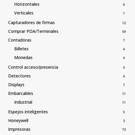
Horizontales
6
Verticales
1
Capturadores de firmas
12
Comprar PDA/Terminales
59
Contadoras
7
Billetes
4
Monedas
4
Control acceso/presencia
5
Detectores
4
Displays
7
Embarcables
11
Industrial
11
Espejos inteligentes
5
Honeywell
3
Impresoras
73