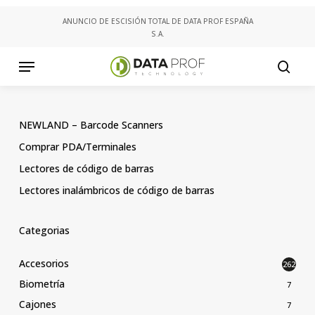
Skip
ANUNCIO DE ESCISIÓN TOTAL DE DATA PROF ESPAÑA
to
S.A.
main
content
Menu
searc
NEWLAND – Barcode Scanners
Comprar PDA/Terminales
Lectores de código de barras
Lectores inalámbricos de código de barras
Categorias
Accesorios
262
Biometría
7
Cajones
7