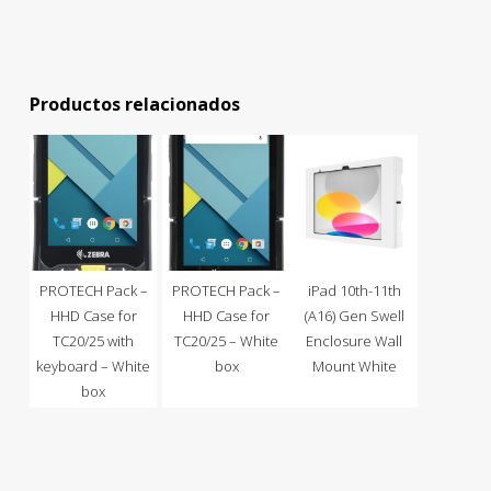
Productos relacionados
PROTECH Pack –
PROTECH Pack –
iPad 10th-11th
HHD Case for
HHD Case for
(A16) Gen Swell
TC20/25 with
TC20/25 – White
Enclosure Wall
keyboard – White
box
Mount White
box