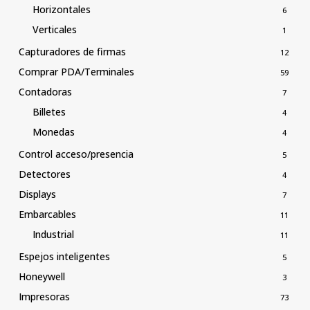
Horizontales
6
Verticales
1
Capturadores de firmas
12
Comprar PDA/Terminales
59
Contadoras
7
Billetes
4
Monedas
4
Control acceso/presencia
5
Detectores
4
Displays
7
Embarcables
11
Industrial
11
Espejos inteligentes
5
Honeywell
3
Impresoras
73