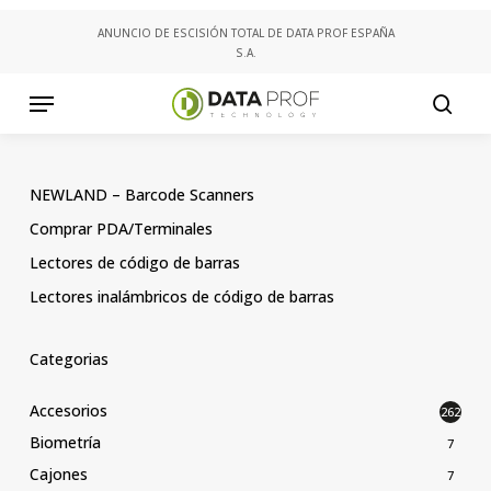
Skip
ANUNCIO DE ESCISIÓN TOTAL DE DATA PROF ESPAÑA
to
S.A.
main
content
Menu
searc
NEWLAND – Barcode Scanners
Comprar PDA/Terminales
Lectores de código de barras
Lectores inalámbricos de código de barras
Categorias
Accesorios
262
Biometría
7
Cajones
7