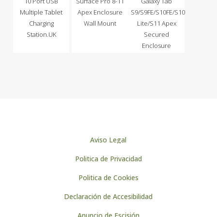
10 Port USB
Surface Pro 8-11
Galaxy Tab
Multiple Tablet
Apex Enclosure
S9/S9FE/S10FE/S10
Charging
Wall Mount
Lite/S11 Apex
Station.UK
Secured
Enclosure
Aviso Legal
Politica de Privacidad
Politica de Cookies
Declaración de Accesibilidad
Anuncio de Escisión