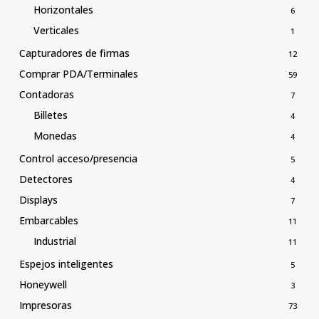
Horizontales
6
Verticales
1
Capturadores de firmas
12
Comprar PDA/Terminales
59
Contadoras
7
Billetes
4
Monedas
4
Control acceso/presencia
5
Detectores
4
Displays
7
Embarcables
11
Industrial
11
Espejos inteligentes
5
Honeywell
3
Impresoras
73