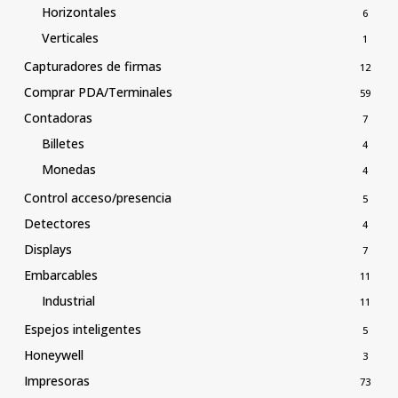
Horizontales
6
Verticales
1
Capturadores de firmas
12
Comprar PDA/Terminales
59
Contadoras
7
Billetes
4
Monedas
4
Control acceso/presencia
5
Detectores
4
Displays
7
Embarcables
11
Industrial
11
Espejos inteligentes
5
Honeywell
3
Impresoras
73