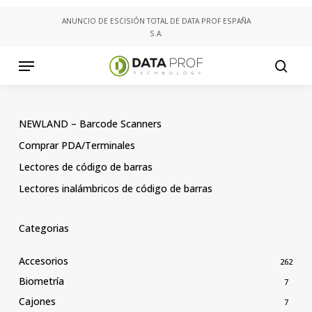
Skip
ANUNCIO DE ESCISIÓN TOTAL DE DATA PROF ESPAÑA
to
S.A.
main
content
Menu
searc
NEWLAND – Barcode Scanners
Comprar PDA/Terminales
Lectores de código de barras
Lectores inalámbricos de código de barras
Categorias
Accesorios
262
Biometría
7
Cajones
7