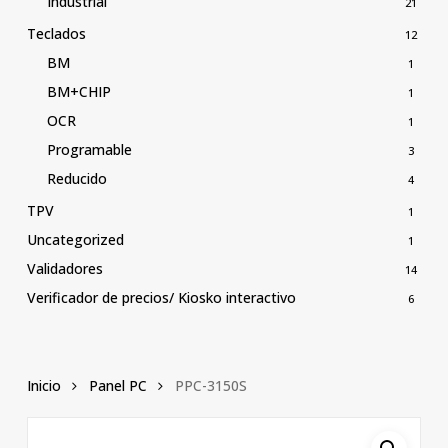
Industrial
21
Teclados
12
BM
1
BM+CHIP
1
OCR
1
Programable
3
Reducido
4
TPV
1
Uncategorized
1
Validadores
14
Verificador de precios/ Kiosko interactivo
6
Inicio
Panel PC
PPC-3150S