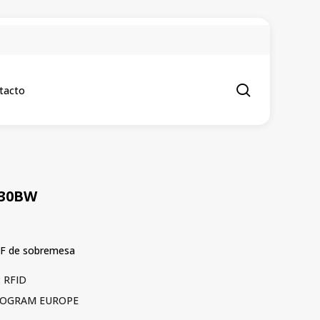
.
search
tacto
-30BW
HF de sobremesa
:
RFID
OGRAM EUROPE