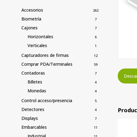
Accesorios
262
Biometría
7
Cajones
7
Horizontales
6
Verticales
1
Capturadores de firmas
12
Comprar PDA/Terminales
59
Contadoras
7
Descar
Billetes
4
Monedas
4
Control acceso/presencia
5
Produc
Detectores
4
Displays
7
Embarcables
11
Industrial
11