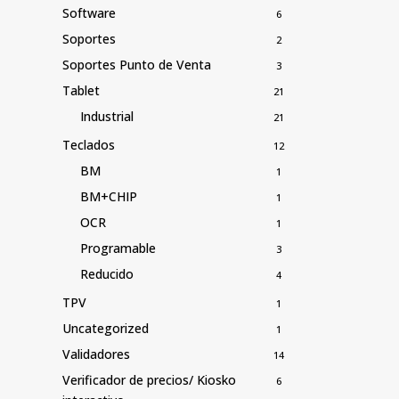
Software
6
Soportes
2
Soportes Punto de Venta
3
Tablet
21
Industrial
21
Teclados
12
BM
1
BM+CHIP
1
OCR
1
Programable
3
Reducido
4
TPV
1
Uncategorized
1
Validadores
14
Verificador de precios/ Kiosko
6