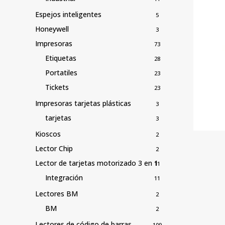
Espejos inteligentes
5
Honeywell
3
Impresoras
73
Etiquetas
28
Portatiles
23
Tickets
23
Impresoras tarjetas plásticas
3
tarjetas
3
Kioscos
2
Lector Chip
2
Lector de tarjetas motorizado 3 en 1
11
Integración
11
Lectores BM
2
BM
2
Lectores de código de barras
109