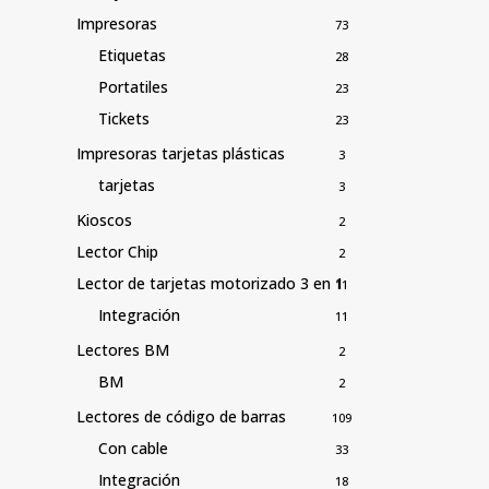
Impresoras
73
Etiquetas
28
Portatiles
23
Tickets
23
Impresoras tarjetas plásticas
3
tarjetas
3
Kioscos
2
Lector Chip
2
Lector de tarjetas motorizado 3 en 1
11
Integración
11
Lectores BM
2
BM
2
Lectores de código de barras
109
Con cable
33
Integración
18