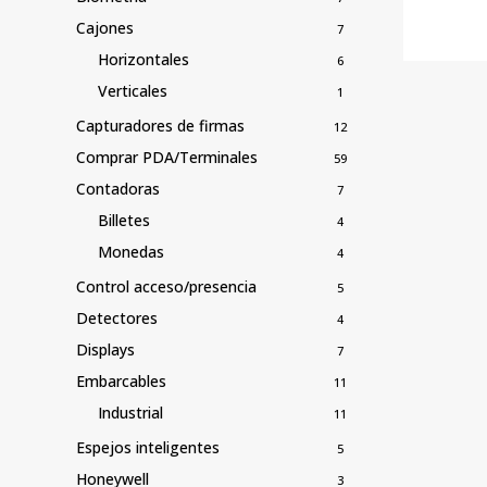
Cajones
7
Horizontales
6
Verticales
1
Capturadores de firmas
12
Comprar PDA/Terminales
59
Contadoras
7
Billetes
4
Monedas
4
Control acceso/presencia
5
Detectores
4
Displays
7
Embarcables
11
Industrial
11
Espejos inteligentes
5
Honeywell
3