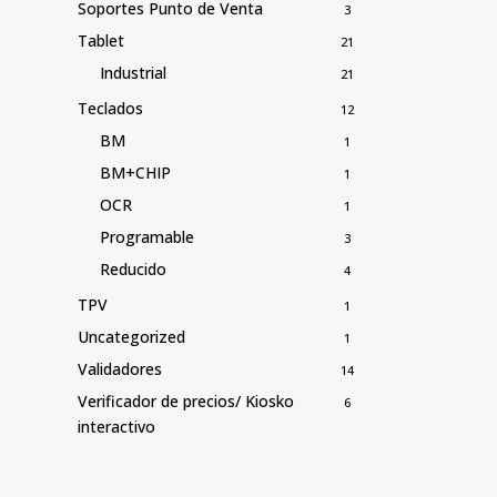
Soportes Punto de Venta
3
Tablet
21
Industrial
21
Teclados
12
BM
1
BM+CHIP
1
OCR
1
Programable
3
Reducido
4
TPV
1
Uncategorized
1
Validadores
14
Verificador de precios/ Kiosko
6
interactivo