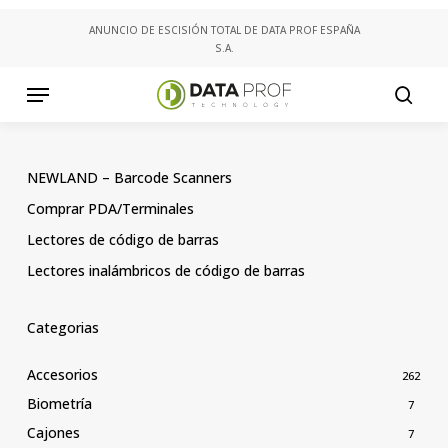
Skip
ANUNCIO DE ESCISIÓN TOTAL DE DATA PROF ESPAÑA
to
S.A.
main
content
Menu
searc
NEWLAND – Barcode Scanners
Comprar PDA/Terminales
Lectores de código de barras
Lectores inalámbricos de código de barras
Categorias
Accesorios
262
Biometría
7
Cajones
7