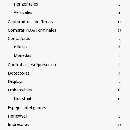
Horizontales
6
Verticales
1
Capturadores de firmas
12
Comprar PDA/Terminales
59
Contadoras
7
Billetes
4
Monedas
4
Control acceso/presencia
5
Detectores
4
Displays
7
Embarcables
11
Industrial
11
Espejos inteligentes
5
Honeywell
3
Impresoras
73