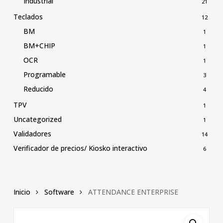
Industrial
21
Teclados
12
BM
1
BM+CHIP
1
OCR
1
Programable
3
Reducido
4
TPV
1
Uncategorized
1
Validadores
14
Verificador de precios/ Kiosko interactivo
6
Inicio
Software
ATTENDANCE ENTERPRISE