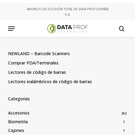
Skip
ANUNCIO DE ESCISIÓN TOTAL DE DATA PROF ESPAÑA
to
S.A.
main
content
Menu
searc
NEWLAND – Barcode Scanners
Comprar PDA/Terminales
Lectores de código de barras
Lectores inalámbricos de código de barras
Categorias
Accesorios
262
Biometría
7
Cajones
7