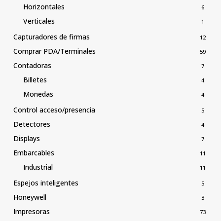
Horizontales
6
Verticales
1
Capturadores de firmas
12
Comprar PDA/Terminales
59
Contadoras
7
Billetes
4
Monedas
4
Control acceso/presencia
5
Detectores
4
Displays
7
Embarcables
11
Industrial
11
Espejos inteligentes
5
Honeywell
3
Impresoras
73