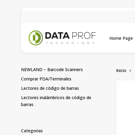
Skip
to
main
content
Home Page
NEWLAND – Barcode Scanners
Inicio
Comprar PDA/Terminales
Lectores de código de barras
Lectores inalámbricos de código de
barras
Categorias