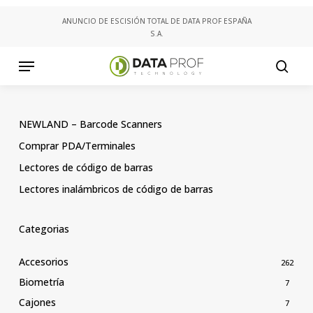
Skip
ANUNCIO DE ESCISIÓN TOTAL DE DATA PROF ESPAÑA
to
S.A.
main
content
Menu
searc
NEWLAND – Barcode Scanners
Comprar PDA/Terminales
Lectores de código de barras
Lectores inalámbricos de código de barras
Categorias
Accesorios
262
Biometría
7
Cajones
7