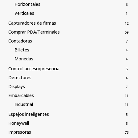
Horizontales
6
Verticales
1
Capturadores de firmas
12
Comprar PDA/Terminales
59
Contadoras
7
Billetes
4
Monedas
4
Control acceso/presencia
5
Detectores
4
Displays
7
Embarcables
11
Industrial
11
Espejos inteligentes
5
Honeywell
3
Impresoras
73